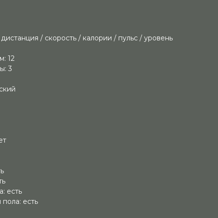
дистанция / скорость / калории / пульс / уровень
: 12
ы: 3
йский
ет
ть
ть
: есть
пола: есть