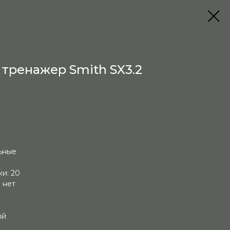
тренажер Smith SX3.2
ьные
и: 20
 нет
ый