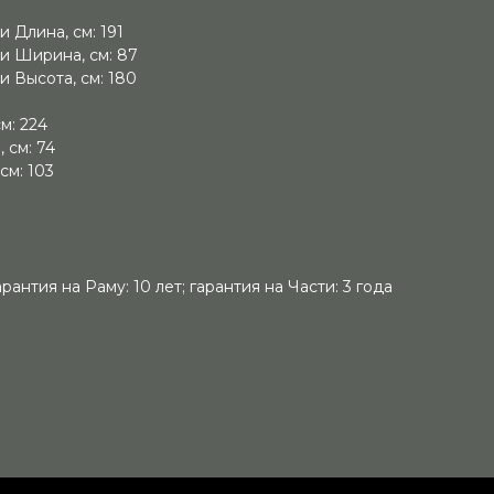
 Длина, см: 191
и Ширина, см: 87
 Высота, см: 180
м: 224
 см: 74
см: 103
антия на Раму: 10 лет; гарантия на Части: 3 года