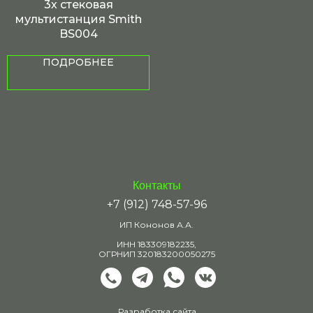
3х стековая
мультистанция Smith
BS004
ПОДРОБНЕЕ
профессиональные мультистанции
Контакты
+7 (912) 748-57-96
ИП Кононов А.А.
ИНН 183309182235,
ОГРНИП 320183200050275
Разработка сайта